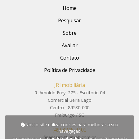
Home
Pesquisar
Sobre
Avaliar
Contato
Política de Privacidade
JR Imobiliária
R. Arnoldo Frey, 275 - Escritório 04
Comercial Beira Lago
Centro - 89580-000
Fraiburgo / SC
Nosso site utiliza cookies para melhorar a sua
(49) 3246-2102
navegação
financeiro@jrimob.com.br
ao continuar navegando entendemos que você concorda