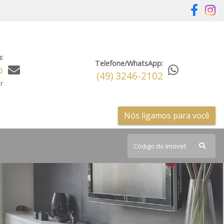
:
Telefone/WhatsApp:
o
(49) 3246-2102
r
Nós ligamos para você