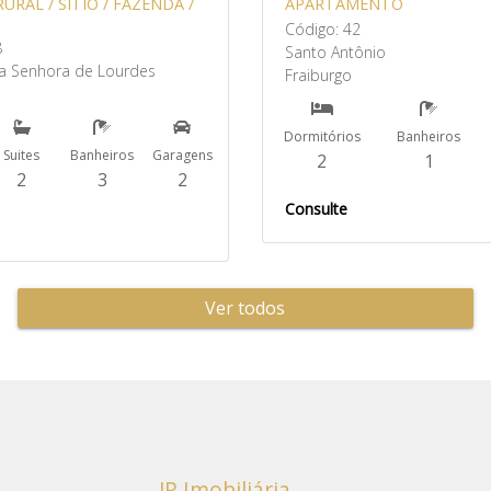
URAL / SÍTIO / FAZENDA /
APARTAMENTO
Código: 42
8
Santo Antônio
a Senhora de Lourdes
Fraiburgo
Dormitórios
Banheiros
Suites
Banheiros
Garagens
2
1
2
3
2
Consulte
Ver todos
JR Imobiliária