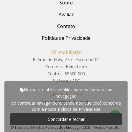
Sobre
Avaliar
Contato
Política de Privacidade
JR Imobiliária
R. Arnoldo Frey, 275 - Escritório 04
Comercial Beira Lago
Centro - 89580-000
Fraiburgo / SC
Nosso site utiliza cookies para melhorar a sua
(49) 3246-2102
navegação
financeiro@jrimob.com.br
ao continuar navegando entendemos que você concorda
com a nossa
Política de Privacidade
P
r
e
c
i
s
a
d
e
a
j
u
d
a
?
Concordar e fechar
© Todos os Direitos Reservados Imovago 2026
|
Acesso Restrito
-